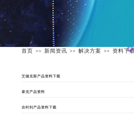
首页
新闻资讯
解决方案
资料下
>>
>>
>>
艾德克斯产品资料下载
泰克产品资料
吉时利产品资料下载
福禄克产品资料下载